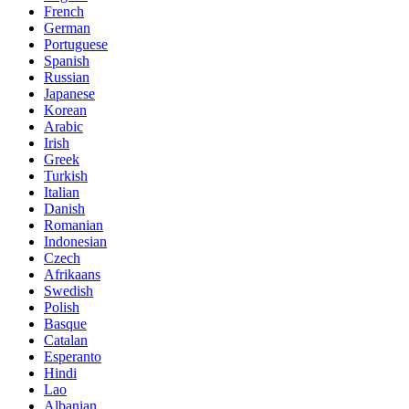
French
German
Portuguese
Spanish
Russian
Japanese
Korean
Arabic
Irish
Greek
Turkish
Italian
Danish
Romanian
Indonesian
Czech
Afrikaans
Swedish
Polish
Basque
Catalan
Esperanto
Hindi
Lao
Albanian