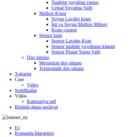
Tualetin yuyulma vanası
Urinal Yuyulma Valfi
Mətbəx Kranı
Soyuq Lavabo kranı
İsti və Soyuq Mətbəx Mikser
Kranı çıxarın
Sensor kran
Sensor Lavabo Kran
Sensor tualetin yuyulması klapan
Sensor Pisuar Yuma Valfı
Duş sütunu
Mexanizm duş sütunu
Termostatik duş sütunu
Xəbərlər
Case
Video
Sertifikatlar
Yüklə
Kateqoriya pdf
Bizimlə əlaqə saxlayın
Ev
Komanda İdarəetmə