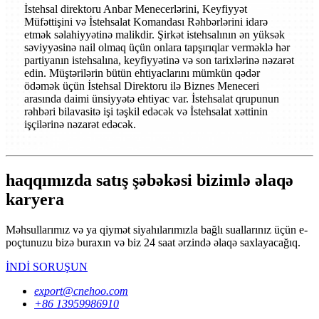
İstehsal direktoru Anbar Menecerlərini, Keyfiyyət
Müfəttişini və İstehsalat Komandası Rəhbərlərini idarə
etmək səlahiyyətinə malikdir. Şirkət istehsalının ən yüksək
səviyyəsinə nail olmaq üçün onlara tapşırıqlar verməklə hər
partiyanın istehsalına, keyfiyyətinə və son tarixlərinə nəzarət
edin. Müştərilərin bütün ehtiyaclarını mümkün qədər
ödəmək üçün İstehsal Direktoru ilə Biznes Meneceri
arasında daimi ünsiyyətə ehtiyac var. İstehsalat qrupunun
rəhbəri bilavasitə işi təşkil edəcək və İstehsalat xəttinin
işçilərinə nəzarət edəcək.
haqqımızda satış şəbəkəsi bizimlə əlaqə
karyera
Məhsullarımız və ya qiymət siyahılarımızla bağlı suallarınız üçün e-
poçtunuzu bizə buraxın və biz 24 saat ərzində əlaqə saxlayacağıq.
İNDİ SORUŞUN
export@cnehoo.com
+86 13959986910