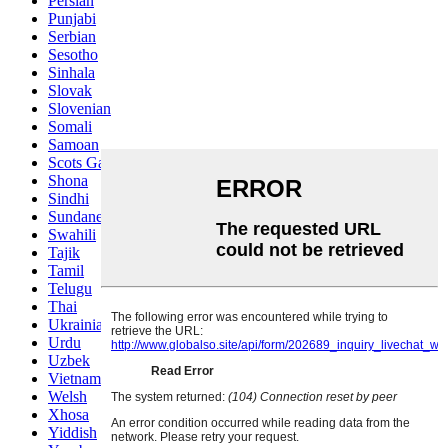
Persian
Punjabi
Serbian
Sesotho
Sinhala
Slovak
Slovenian
Somali
Samoan
Scots Gaelic
Shona
Sindhi
Sundanese
Swahili
Tajik
Tamil
Telugu
Thai
Ukrainian
Urdu
Uzbek
Vietnamese
Welsh
Xhosa
Yiddish