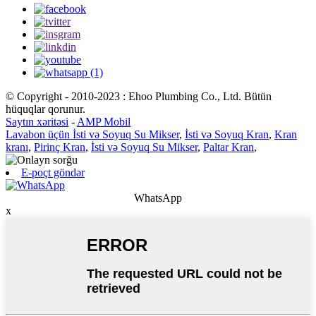
© Copyright - 2010-2023 : Ehoo Plumbing Co., Ltd. Bütün
hüquqlar qorunur.
Saytın xəritəsi
-
AMP Mobil
Lavabon üçün İsti və Soyuq Su Mikser
,
İsti və Soyuq Kran
,
Kran
kranı
,
Pirinç Kran
,
İsti və Soyuq Su Mikser
,
Paltar Kran
,
E-poçt göndər
WhatsApp
x