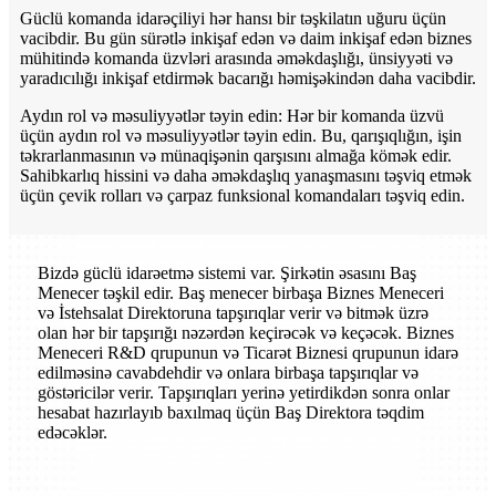
Güclü komanda idarəçiliyi hər hansı bir təşkilatın uğuru üçün
vacibdir. Bu gün sürətlə inkişaf edən və daim inkişaf edən biznes
mühitində komanda üzvləri arasında əməkdaşlığı, ünsiyyəti və
yaradıcılığı inkişaf etdirmək bacarığı həmişəkindən daha vacibdir.
Aydın rol və məsuliyyətlər təyin edin: Hər bir komanda üzvü
üçün aydın rol və məsuliyyətlər təyin edin. Bu, qarışıqlığın, işin
təkrarlanmasının və münaqişənin qarşısını almağa kömək edir.
Sahibkarlıq hissini və daha əməkdaşlıq yanaşmasını təşviq etmək
üçün çevik rolları və çarpaz funksional komandaları təşviq edin.
Bizdə güclü idarəetmə sistemi var. Şirkətin əsasını Baş
Menecer təşkil edir. Baş menecer birbaşa Biznes Meneceri
və İstehsalat Direktoruna tapşırıqlar verir və bitmək üzrə
olan hər bir tapşırığı nəzərdən keçirəcək və keçəcək. Biznes
Meneceri R&D qrupunun və Ticarət Biznesi qrupunun idarə
edilməsinə cavabdehdir və onlara birbaşa tapşırıqlar və
göstəricilər verir. Tapşırıqları yerinə yetirdikdən sonra onlar
hesabat hazırlayıb baxılmaq üçün Baş Direktora təqdim
edəcəklər.