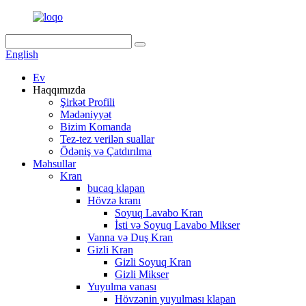
English
Ev
Haqqımızda
Şirkət Profili
Mədəniyyət
Bizim Komanda
Tez-tez verilən suallar
Ödəniş və Çatdırılma
Məhsullar
Kran
bucaq klapan
Hövzə kranı
Soyuq Lavabo Kran
İsti və Soyuq Lavabo Mikser
Vanna və Duş Kran
Gizli Kran
Gizli Soyuq Kran
Gizli Mikser
Yuyulma vanası
Hövzənin yuyulması klapan