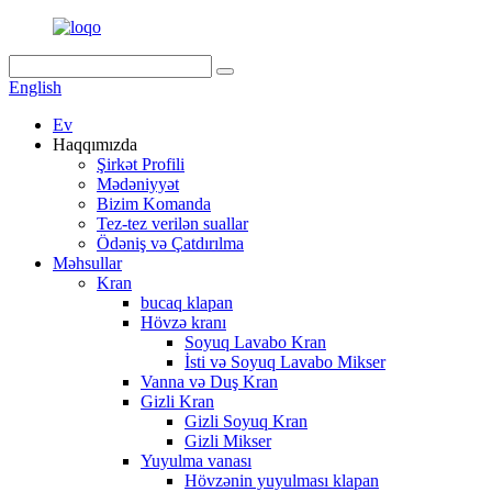
English
Ev
Haqqımızda
Şirkət Profili
Mədəniyyət
Bizim Komanda
Tez-tez verilən suallar
Ödəniş və Çatdırılma
Məhsullar
Kran
bucaq klapan
Hövzə kranı
Soyuq Lavabo Kran
İsti və Soyuq Lavabo Mikser
Vanna və Duş Kran
Gizli Kran
Gizli Soyuq Kran
Gizli Mikser
Yuyulma vanası
Hövzənin yuyulması klapan