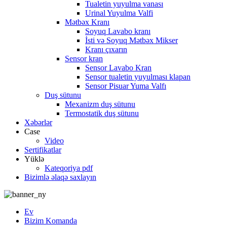
Tualetin yuyulma vanası
Urinal Yuyulma Valfi
Mətbəx Kranı
Soyuq Lavabo kranı
İsti və Soyuq Mətbəx Mikser
Kranı çıxarın
Sensor kran
Sensor Lavabo Kran
Sensor tualetin yuyulması klapan
Sensor Pisuar Yuma Valfı
Duş sütunu
Mexanizm duş sütunu
Termostatik duş sütunu
Xəbərlər
Case
Video
Sertifikatlar
Yüklə
Kateqoriya pdf
Bizimlə əlaqə saxlayın
Ev
Bizim Komanda