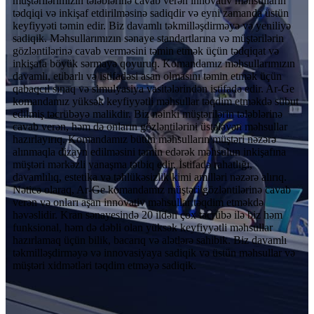
müştərilərimizin tələblərinə cavab verən innovativ məhsulların
tədqiqi və inkişaf etdirilməsinə sadiqdir və eyni zamanda üstün
keyfiyyəti təmin edir. Biz davamlı təkmilləşdirməyə və yeniliyə
sadiqik. Məhsullarımızın sənaye standartlarına və müştərilərin
gözləntilərinə cavab verməsini təmin etmək üçün tədqiqat və
inkişafa böyük sərmayə qoyuruq. Komandamız məhsullarımızın
davamlı, etibarlı və istifadəsi asan olmasını təmin etmək üçün
qabaqcıl sınaq və simulyasiya vasitələrindən istifadə edir. Ar-Ge
komandamız yüksək keyfiyyətli məhsullar təqdim etməkdə sübut
edilmiş təcrübəyə malikdir. Biz nəinki müştərilərin tələblərinə
cavab verən, həm də onların gözləntilərini üstələyən məhsullar
hazırlayırıq. Komandamız bütün məhsulların müştəri nəzərə
alınmaqla dizayn edilməsini təmin edərək məhsulun inkişafına
müştəri mərkəzli yanaşma tətbiq edir. İstifadə rahatlığı,
davamlılıq, estetika və təhlükəsizlik kimi amilləri nəzərə alırıq.
Nəticə olaraq, Ar-Ge komandamız müştəri gözləntilərinə cavab
verən və onları aşan innovativ məhsullar təqdim etməkdə
həvəslidir. Kran sənayesində 20 ildən çox təcrübə ilə biz həm
funksional, həm də dəbli olan yüksək keyfiyyətli məhsullar
hazırlamaq üçün bilik, bacarıq və alətlərə sahibik. Biz davamlı
təkmilləşdirməyə və innovasiyaya sadiqik və üstün məhsullar və
müştəri xidmətləri təqdim etməyə sadiqik.