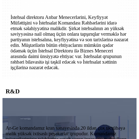
İstehsal direktoru Anbar Menecerlərini, Keyfiyyət
Müfəttişini və İstehsalat Komandası Rəhbərlərini idarə
etmək səlahiyyətinə malikdir. Şirkət istehsalının ən yüksək
səviyyəsinə nail olmaq üçün onlara tapşırıqlar verməklə hər
partiyanın istehsalına, keyfiyyətinə və son tarixlərinə nəzarət
edin. Müştərilərin bütün ehtiyaclarını mümkün qədər
ödəmək üçün İstehsal Direktoru ilə Biznes Meneceri
arasında daimi ünsiyyətə ehtiyac var. İstehsalat qrupunun
rəhbəri bilavasitə işi təşkil edəcək və İstehsalat xəttinin
işçilərinə nəzarət edəcək.
R&D
Ar-Ge komandamız kran sənayesində 20 ildən çox təcrübəyə
malik yüksək ixtisaslı peşəkarlar qrupudur. Komandamız