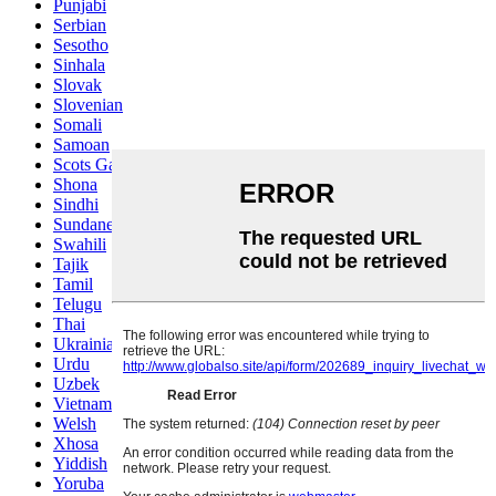
Punjabi
Serbian
Sesotho
Sinhala
Slovak
Slovenian
Somali
Samoan
Scots Gaelic
Shona
Sindhi
Sundanese
Swahili
Tajik
Tamil
Telugu
Thai
Ukrainian
Urdu
Uzbek
Vietnamese
Welsh
Xhosa
Yiddish
Yoruba