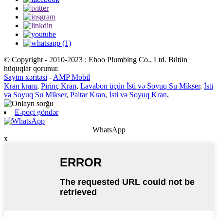
© Copyright - 2010-2023 : Ehoo Plumbing Co., Ltd. Bütün
hüquqlar qorunur.
Saytın xəritəsi
-
AMP Mobil
Kran kranı
,
Pirinç Kran
,
Lavabon üçün İsti və Soyuq Su Mikser
,
İsti
və Soyuq Su Mikser
,
Paltar Kran
,
İsti və Soyuq Kran
,
E-poçt göndər
WhatsApp
x