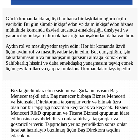
Güclü komanda idarəçiliyi hər hansı bir təşkilatın uğuru üçün
vacibdir. Bu gün sürətlə inkişaf edən və daim inkişaf edən biznes
mühitində komanda üzvləri arasında əməkdaşlığı, ünsiyyəti və
yaradıcılığı inkişaf etdirmək bacarığı həmişəkindən daha vacibdir.
Aydın rol və məsuliyyətlər təyin edin: Hər bir komanda üzvü
üçün aydın rol və məsuliyyətlər təyin edin. Bu, qarışıqlığın, işin
təkrarlanmasının və münaqişənin qarşısını almağa kömək edir.
Sahibkarlıq hissini və daha əməkdaşlıq yanaşmasını təşviq etmək
üçün çevik rolları və çarpaz funksional komandaları təşviq edin.
Bizdə güclü idarəetmə sistemi var. Şirkətin əsasını Baş
Menecer təşkil edir. Baş menecer birbaşa Biznes Meneceri
və İstehsalat Direktoruna tapşırıqlar verir və bitmək üzrə
olan hər bir tapşırığı nəzərdən keçirəcək və keçəcək. Biznes
Meneceri R&D qrupunun və Ticarət Biznesi qrupunun idarə
edilməsinə cavabdehdir və onlara birbaşa tapşırıqlar və
göstəricilər verir. Tapşırıqları yerinə yetirdikdən sonra onlar
hesabat hazırlayıb baxılmaq üçün Baş Direktora təqdim
edəcəklər.