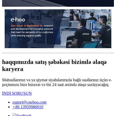
haqqımızda satış şəbəkəsi bizimlə əlaqə
karyera
Məhsullarımız və ya qiymət siyahılarımızla bağlı suallarınız üçün e-
poçtunuzu bizə buraxın və biz 24 saat ərzində əlaqə saxlayacağıq.
İNDİ SORUŞUN
export@cnehoo.com
+86 13959986910