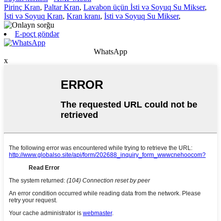
Pirinç Kran
,
Paltar Kran
,
Lavabon üçün İsti və Soyuq Su Mikser
,
İsti və Soyuq Kran
,
Kran kranı
,
İsti və Soyuq Su Mikser
,
E-poçt göndər
WhatsApp
x