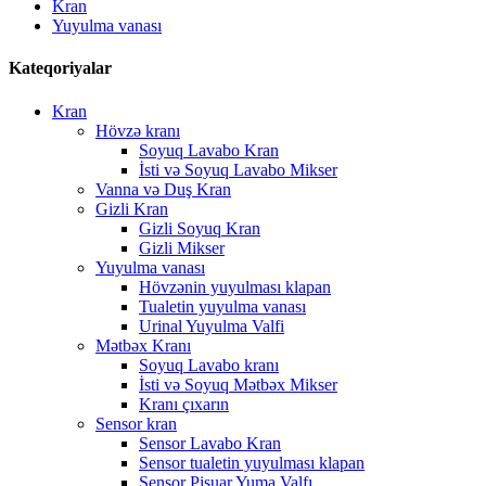
Kran
Yuyulma vanası
Kateqoriyalar
Kran
Hövzə kranı
Soyuq Lavabo Kran
İsti və Soyuq Lavabo Mikser
Vanna və Duş Kran
Gizli Kran
Gizli Soyuq Kran
Gizli Mikser
Yuyulma vanası
Hövzənin yuyulması klapan
Tualetin yuyulma vanası
Urinal Yuyulma Valfi
Mətbəx Kranı
Soyuq Lavabo kranı
İsti və Soyuq Mətbəx Mikser
Kranı çıxarın
Sensor kran
Sensor Lavabo Kran
Sensor tualetin yuyulması klapan
Sensor Pisuar Yuma Valfı