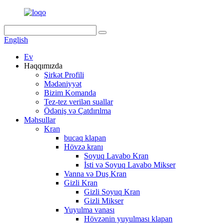
English
Ev
Haqqımızda
Şirkət Profili
Mədəniyyət
Bizim Komanda
Tez-tez verilən suallar
Ödəniş və Çatdırılma
Məhsullar
Kran
bucaq klapan
Hövzə kranı
Soyuq Lavabo Kran
İsti və Soyuq Lavabo Mikser
Vanna və Duş Kran
Gizli Kran
Gizli Soyuq Kran
Gizli Mikser
Yuyulma vanası
Hövzənin yuyulması klapan