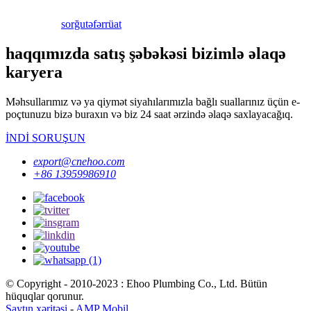
sorğu
təfərrüat
haqqımızda satış şəbəkəsi bizimlə əlaqə
karyera
Məhsullarımız və ya qiymət siyahılarımızla bağlı suallarınız üçün e-
poçtunuzu bizə buraxın və biz 24 saat ərzində əlaqə saxlayacağıq.
İNDİ SORUŞUN
export@cnehoo.com
+86 13959986910
© Copyright - 2010-2023 : Ehoo Plumbing Co., Ltd. Bütün
hüquqlar qorunur.
Saytın xəritəsi
-
AMP Mobil