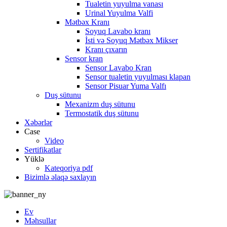
Tualetin yuyulma vanası
Urinal Yuyulma Valfi
Mətbəx Kranı
Soyuq Lavabo kranı
İsti və Soyuq Mətbəx Mikser
Kranı çıxarın
Sensor kran
Sensor Lavabo Kran
Sensor tualetin yuyulması klapan
Sensor Pisuar Yuma Valfı
Duş sütunu
Mexanizm duş sütunu
Termostatik duş sütunu
Xəbərlər
Case
Video
Sertifikatlar
Yüklə
Kateqoriya pdf
Bizimlə əlaqə saxlayın
Ev
Məhsullar