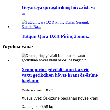
Göyərtəyə quraşdırılmış hövzə isti və
...
Tutqun Qara DZR Pirinç 35mm...
Yuyulma vanası
Xrom pirinç gövdəli latun kartric
vaxtı gecikdirən hövzə kranı öz-özünə
bağlanır
Model nömrəsi: 58502
Xüsusiyyət: Öz-özünə bağlanan hövzə kranı
Xalis çəki: 0,58 kq