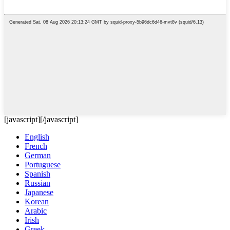
[javascript]
[/javascript]
English
French
German
Portuguese
Spanish
Russian
Japanese
Korean
Arabic
Irish
Greek