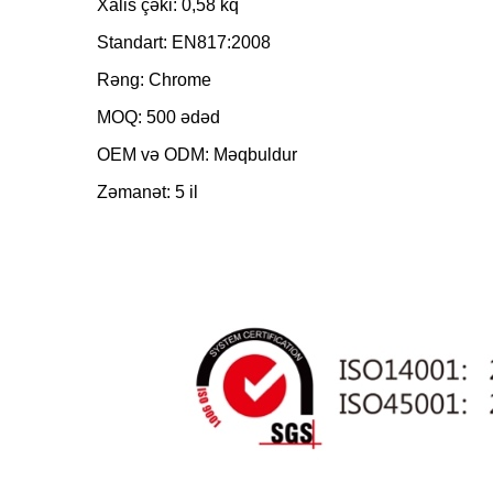
Xalis çəki: 0,58 kq
Standart: EN817:2008
Rəng: Chrome
MOQ: 500 ədəd
OEM və ODM: Məqbuldur
Zəmanət: 5 il