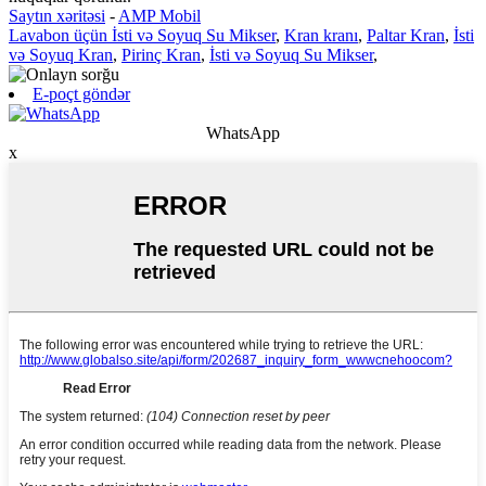
Saytın xəritəsi
-
AMP Mobil
Lavabon üçün İsti və Soyuq Su Mikser
,
Kran kranı
,
Paltar Kran
,
İsti
və Soyuq Kran
,
Pirinç Kran
,
İsti və Soyuq Su Mikser
,
E-poçt göndər
WhatsApp
x