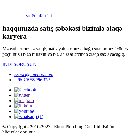
sorğu
təfərrüat
haqqımızda satış şəbəkəsi bizimlə əlaqə
karyera
Məhsullarımız və ya qiymət siyahılarımızla bağlı suallarınız üçün e-
poçtunuzu bizə buraxın və biz 24 saat ərzində əlaqə saxlayacağıq.
İNDİ SORUŞUN
export@cnehoo.com
+86 13959986910
© Copyright - 2010-2023 : Ehoo Plumbing Co., Ltd. Bütün
hüquqlar qorunur.