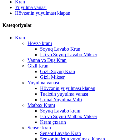
Kran
Yuyulma vanası
Hövzənin yuyulması klapan
Kateqoriyalar
Kran
Hövzə kranı
Soyuq Lavabo Kran
İsti və Soyuq Lavabo Mikser
Vanna və Duş Kran
Gizli Kran
Gizli Soyuq Kran
Gizli Mikser
Yuyulma vanası
Hövzənin yuyulması klapan
Tualetin yuyulma vanası
Urinal Yuyulma Valfi
Mətbəx Kranı
Soyuq Lavabo kranı
İsti və Soyuq Mətbəx Mikser
Kranı çıxarın
Sensor kran
Sensor Lavabo Kran
Sensor tualetin yuyulması klapan