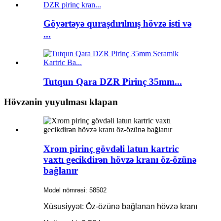
Göyərtəyə quraşdırılmış hövzə isti və
...
Tutqun Qara DZR Pirinç 35mm...
Hövzənin yuyulması klapan
Xrom pirinç gövdəli latun kartric
vaxtı gecikdirən hövzə kranı öz-özünə
bağlanır
Model nömrəsi: 58502
Xüsusiyyət: Öz-özünə bağlanan hövzə kranı