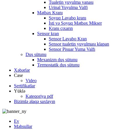
Tualetin yuyulma vanası
Urinal Yuyulma Valfi
Mətbəx Kranı
Soyuq Lavabo kranı
İsti və Soyuq Mətbəx Mikser
Kranı çıxarın
Sensor kran
Sensor Lavabo Kran
Sensor tualetin yuyulması klapan
Sensor Pisuar Yuma Valfı
Duş sütunu
Mexanizm duş sütunu
Termostatik duş sütunu
Xəbərlər
Case
Video
Sertifikatlar
Yüklə
Kateqoriya pdf
Bizimlə əlaqə saxlayın
Ev
Məhsullar