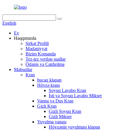
English
Ev
Haqqımızda
Şirkət Profili
Mədəniyyət
Bizim Komanda
Tez-tez verilən suallar
Ödəniş və Çatdırılma
Məhsullar
Kran
bucaq klapan
Hövzə kranı
Soyuq Lavabo Kran
İsti və Soyuq Lavabo Mikser
Vanna və Duş Kran
Gizli Kran
Gizli Soyuq Kran
Gizli Mikser
Yuyulma vanası
Hövzənin yuyulması klapan