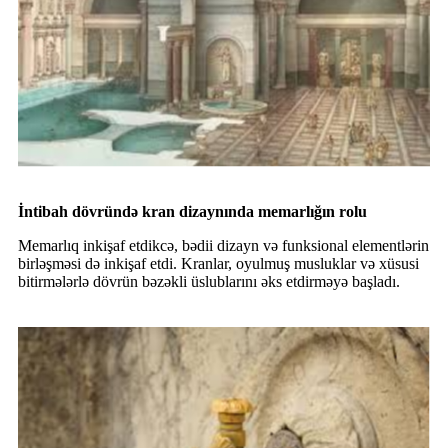
İntibah dövründə kran dizaynında memarlığın rolu
Memarlıq inkişaf etdikcə, bədii dizayn və funksional elementlərin
birləşməsi də inkişaf etdi. Kranlar, oyulmuş musluklar və xüsusi
bitirmələrlə dövrün bəzəkli üslublarını əks etdirməyə başladı.