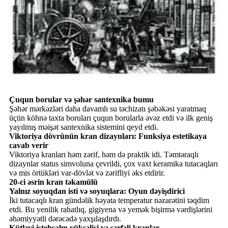
Çuqun borular və şəhər santexnika bumu
Şəhər mərkəzləri daha davamlı su təchizatı şəbəkəsi yaratmaq
üçün köhnə taxta boruları çuqun borularla əvəz etdi və ilk geniş
yayılmış məişət santexnika sistemini qeyd etdi.
Viktoriya dövrünün kran dizaynları: Funksiya estetikaya
cavab verir
Viktoriya kranları həm zərif, həm də praktik idi. Təmtəraqlı
dizaynlar status simvoluna çevrildi, çox vaxt keramika tutacaqları
və mis örtükləri var-dövlət və zərifliyi əks etdirir.
20-ci əsrin kran təkamülü
Yalnız soyuqdan isti və soyuqlara: Oyun dəyişdirici
İki tutacaqlı kran gündəlik həyata temperatur nəzarətini təqdim
etdi. Bu yenilik rahatlıq, gigiyena və yemək bişirmə vərdişlərini
əhəmiyyətli dərəcədə yaxşılaşdırdı.
Kütləvi istehsalın yüksəlişi və sərfəli kranlar