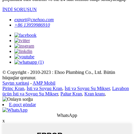
İNDİ SORUŞUN
export@cnehoo.com
+86 13959986910
© Copyright - 2010-2023 : Ehoo Plumbing Co., Ltd. Bütün
hüquqlar qorunur.
Saytın xəritəsi
-
AMP Mobil
Pirinç Kran
,
İsti və Soyuq Kran
,
İsti və Soyuq Su Mikser
,
Lavabon
üçün İsti və Soyuq Su Mikser
,
Paltar Kran
,
Kran kranı
,
E-poçt göndər
WhatsApp
x