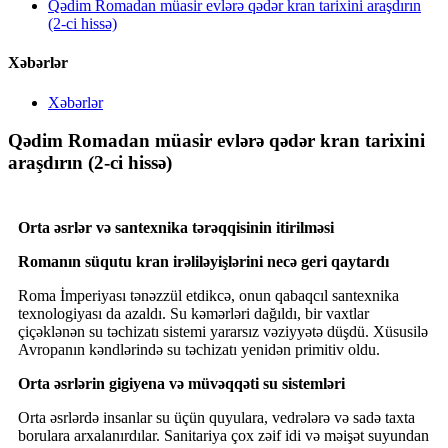
Qədim Romadan müasir evlərə qədər kran tarixini araşdırın
(2-ci hissə)
Xəbərlər
Xəbərlər
Qədim Romadan müasir evlərə qədər kran tarixini
araşdırın (2-ci hissə)
Orta əsrlər və santexnika tərəqqisinin itirilməsi
Romanın süqutu kran irəliləyişlərini necə geri qaytardı
Roma İmperiyası tənəzzül etdikcə, onun qabaqcıl santexnika
texnologiyası da azaldı. Su kəmərləri dağıldı, bir vaxtlar
çiçəklənən su təchizatı sistemi yararsız vəziyyətə düşdü. Xüsusilə
Avropanın kəndlərində su təchizatı yenidən primitiv oldu.
Orta əsrlərin gigiyena və müvəqqəti su sistemləri
Orta əsrlərdə insanlar su üçün quyulara, vedrələrə və sadə taxta
borulara arxalanırdılar. Sanitariya çox zəif idi və məişət suyundan