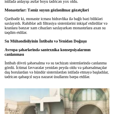
istifadə anlayışı əsrlər boyu tədricən yox oldu.
Monastırlar: Təmiz suyun gözlənilməz gözətçiləri
Qəribədir ki, monastır icması hidravlika ilə bağlı bəzi bilikləri
saxlayırdı. Rahiblər adi filtrasiya sistemlərini inkişaf etdirdilər və
kranlara bənzər xam cihazları saxlayarkən monastırlara axan su
təqdim etdilər.
Su Mühəndisliyinin İntibahı və Yenidən Doğuşu
Avropa şəhərlərində santexnika konsepsiyalarının
canlanması
İntibah dövrü şəhərsalma və su təchizatı sistemlərində canlanma
gördü. İctimai fəvvarələr yenidən peyda oldu və şəhərsalmaçılar
daş borulardan və hündür sisternlərdən istifadə etməyə başladılar,
tədricən qabaqcıl suya nəzarət üsullarını bərpa etdilər.