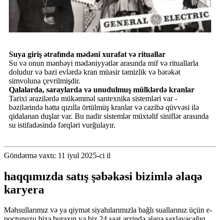
Suya giriş ətrafında mədəni xurafat və rituallar
Su və onun mənbəyi mədəniyyətlər arasında mif və rituallarla
doludur və bəzi evlərdə kran müasir təmizlik və bərəkət
simvoluna çevrilmişdir.
Qalalarda, saraylarda və unudulmuş mülklərdə kranlar
Tarixi ərazilərdə mükəmməl santexnika sistemləri var -
bəzilərində hətta qızılla örtülmüş kranlar və cazibə qüvvəsi ilə
qidalanan duşlar var. Bu nadir sistemlər müxtəlif siniflər arasında
su istifadəsində fərqləri vurğulayır.
Göndərmə vaxtı: 11 iyul 2025-ci il
haqqımızda satış şəbəkəsi bizimlə əlaqə
karyera
Məhsullarımız və ya qiymət siyahılarımızla bağlı suallarınız üçün e-
poçtunuzu bizə buraxın və biz 24 saat ərzində əlaqə saxlayacağıq.