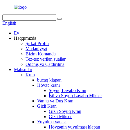
English
Ev
Haqqımızda
Şirkət Profili
Mədəniyyət
Bizim Komanda
Tez-tez verilən suallar
Ödəniş və Çatdırılma
Məhsullar
Kran
bucaq klapan
Hövzə kranı
Soyuq Lavabo Kran
İsti və Soyuq Lavabo Mikser
Vanna və Duş Kran
Gizli Kran
Gizli Soyuq Kran
Gizli Mikser
Yuyulma vanası
Hövzənin yuyulması klapan