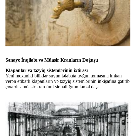
Sənaye İnqilabı və Müasir Kranların Doğuşu
Klapanlar və təzyiq sistemlərinin ixtirası
Yeni mexaniki biliklər suyun tələbata uyğun axmasına imkan
verən etibarlı klapanların və təzyiq sistemlərinin inkişafına gətirib
çıxardı - müasir kran funksionallığının təməl daşı.