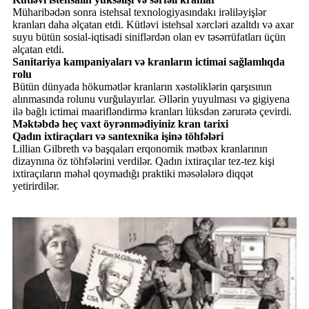
Müharibədən sonra istehsal texnologiyasındakı irəliləyişlər
kranları daha əlçatan etdi. Kütləvi istehsal xərcləri azaltdı və axar
suyu bütün sosial-iqtisadi siniflərdən olan ev təsərrüfatları üçün
əlçatan etdi.
Sanitariya kampaniyaları və kranların ictimai sağlamlıqda
rolu
Bütün dünyada hökumətlər kranların xəstəliklərin qarşısının
alınmasında rolunu vurğulayırlar. Əllərin yuyulması və gigiyena
ilə bağlı ictimai maarifləndirmə kranları lüksdən zərurətə çevirdi.
Məktəbdə heç vaxt öyrənmədiyiniz kran tarixi
Qadın ixtiraçıları və santexnika işinə töhfələri
Lillian Gilbreth və başqaları erqonomik mətbəx kranlarının
dizaynına öz töhfələrini verdilər. Qadın ixtiraçılar tez-tez kişi
ixtiraçıların məhəl qoymadığı praktiki məsələlərə diqqət
yetirirdilər.