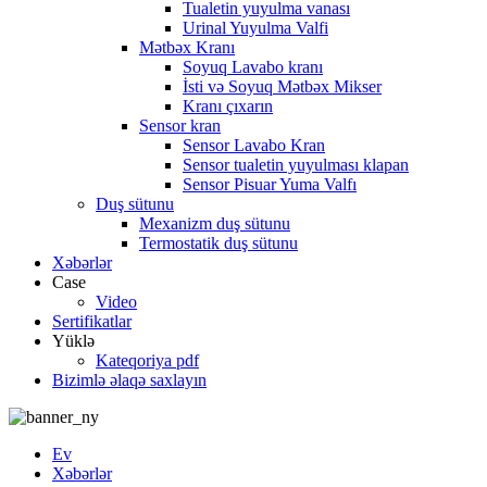
Tualetin yuyulma vanası
Urinal Yuyulma Valfi
Mətbəx Kranı
Soyuq Lavabo kranı
İsti və Soyuq Mətbəx Mikser
Kranı çıxarın
Sensor kran
Sensor Lavabo Kran
Sensor tualetin yuyulması klapan
Sensor Pisuar Yuma Valfı
Duş sütunu
Mexanizm duş sütunu
Termostatik duş sütunu
Xəbərlər
Case
Video
Sertifikatlar
Yüklə
Kateqoriya pdf
Bizimlə əlaqə saxlayın
Ev
Xəbərlər