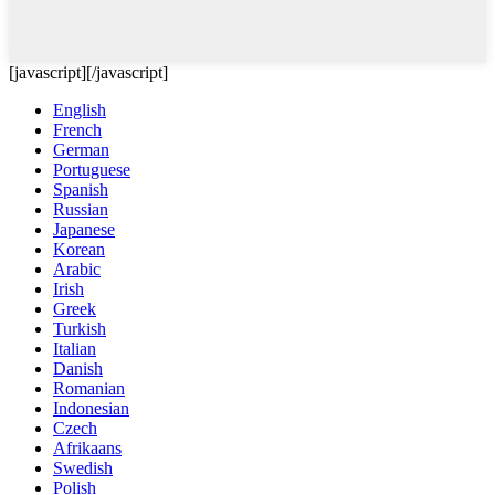
[javascript]
[/javascript]
English
French
German
Portuguese
Spanish
Russian
Japanese
Korean
Arabic
Irish
Greek
Turkish
Italian
Danish
Romanian
Indonesian
Czech
Afrikaans
Swedish
Polish